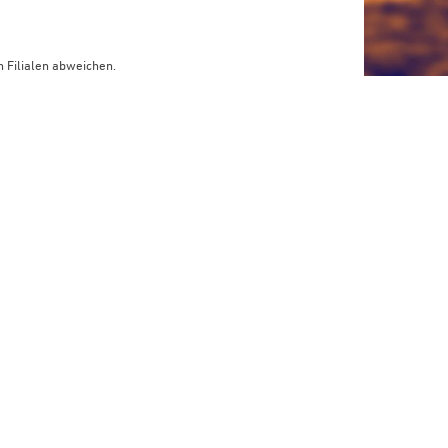
 Filialen abweichen.
limaneutraler Versand mit DHL