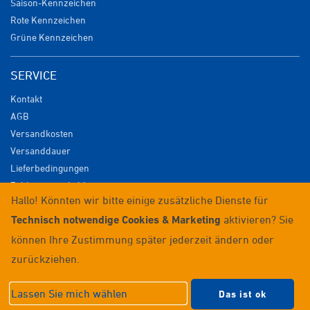
Saison-Kennzeichen
Rote Kennzeichen
Grüne Kennzeichen
SERVICE
Kontakt
AGB
Versandkosten
Versanddauer
Lieferbedingungen
Zahlungsmöglichkeiten
Hallo! Könnten wir bitte einige zusätzliche Dienste für
Datenschutz
Technisch notwendige Cookies & Marketing
aktivieren? Sie
Impressum
Widerrufsrecht
können Ihre Zustimmung später jederzeit ändern oder
Anmelden / Registrieren
zurückziehen.
© 2026 Wunschkennzeichenversand
Lassen Sie mich wählen
Das ist ok
Datenschutzeinstellungen
|
Impressum