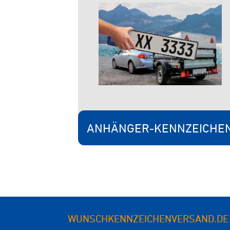
ANHÄNGER-KENNZEICHE
WUNSCHKENNZEICHENVERSAND.DE