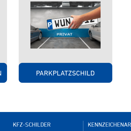
N
PARKPLATZSCHILD
KFZ-SCHILDER
KENNZEICHENAR