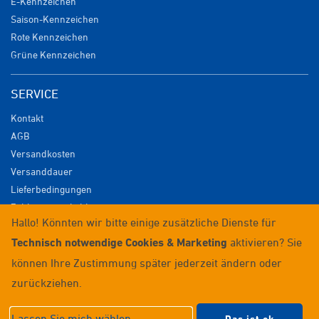
E-Kennzeichen
Saison-Kennzeichen
Rote Kennzeichen
Grüne Kennzeichen
SERVICE
Kontakt
AGB
Versandkosten
Versanddauer
Lieferbedingungen
Zahlungsmöglichkeiten
Hallo! Könnten wir bitte einige zusätzliche Dienste für
Datenschutz
Technisch notwendige Cookies & Marketing
aktivieren? Sie
Impressum
Widerrufsrecht
können Ihre Zustimmung später jederzeit ändern oder
Anmelden / Registrieren
zurückziehen.
© 2026 Wunschkennzeichenversand
Lassen Sie mich wählen