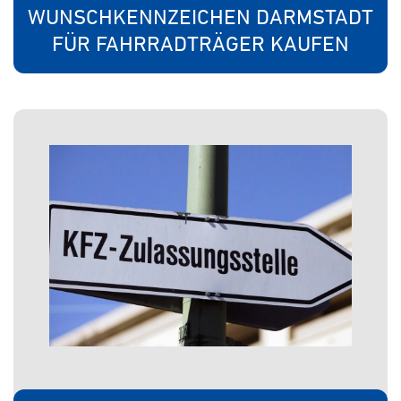
WUNSCHKENNZEICHEN DARMSTADT
FÜR FAHRRADTRÄGER KAUFEN