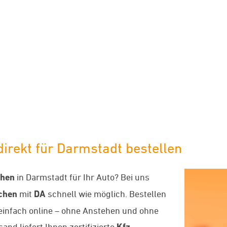
limaneutraler Versand mit DHL
rekt für Darmstadt bestellen
chen
in Darmstadt für Ihr Auto? Bei uns
chen
mit
DA
schnell wie möglich. Bestellen
 einfach online – ohne Anstehen und ohne
nd liefert Ihnen zertifizierte
Kfz-