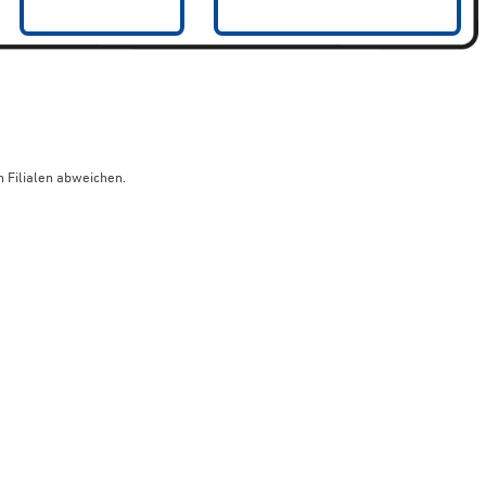
 Filialen abweichen.
limaneutraler Versand mit DHL