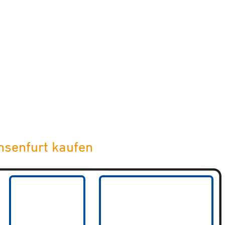
limaneutraler Versand mit DHL
hsenfurt kaufen