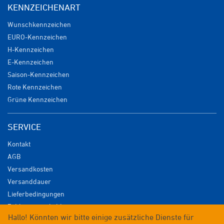
KENNZEICHENART
Wunschkennzeichen
EURO-Kennzeichen
H-Kennzeichen
E-Kennzeichen
Saison-Kennzeichen
Rote Kennzeichen
Grüne Kennzeichen
SERVICE
Kontakt
AGB
Versandkosten
Versanddauer
Lieferbedingungen
Zahlungsmöglichkeiten
Hallo! Könnten wir bitte einige zusätzliche Dienste für
Datenschutz