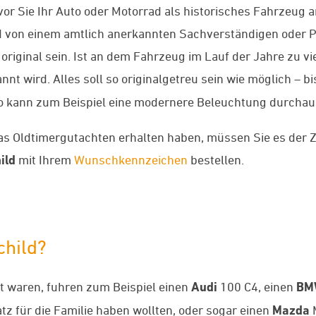
vor Sie Ihr Auto oder Motorrad als historisches Fahrzeug
d von einem amtlich anerkannten Sachverständigen oder P
riginal sein. Ist an dem Fahrzeug im Lauf der Jahre zu 
nt wird. Alles soll so originalgetreu sein wie möglich – b
 So kann zum Beispiel eine modernere Beleuchtung durcha
e das Oldtimergutachten erhalten haben, müssen Sie es der
ild
mit Ihrem
Wunschkennzeichen
bestellen.
child?
it waren, fuhren zum Beispiel einen
Audi
100 C4, einen
BM
atz für die Familie haben wollten, oder sogar einen
Mazda
M