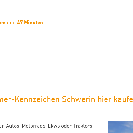
den
und
47 Minuten
.
limaneutraler Versand mit DHL
mer-Kennzeichen Schwerin hier kaufen
chen Autos, Motorrads, Lkws oder Traktors