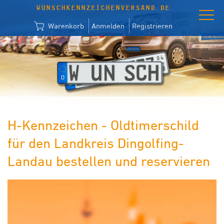
WUNSCHKENNZEICHENVERSAND.DE
Warenkorb
Anmelden
Registrieren
H-Kennzeichen - Oldtimerschild
für den Landkreis Dingolfing-
Landau bestellen und reservieren