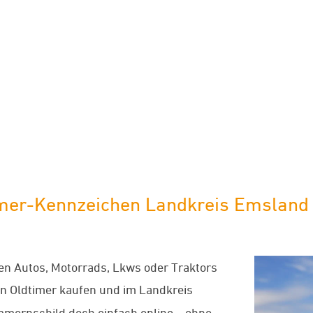
limaneutraler Versand mit DHL
mer-Kennzeichen Landkreis Emsland h
chen Autos, Motorrads, Lkws oder Traktors
en Oldtimer kaufen und im Landkreis
mmernschild doch einfach online – ohne