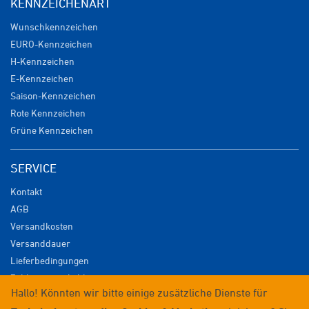
KENNZEICHENART
Wunschkennzeichen
EURO-Kennzeichen
H-Kennzeichen
E-Kennzeichen
Saison-Kennzeichen
Rote Kennzeichen
Grüne Kennzeichen
SERVICE
Kontakt
AGB
Versandkosten
Versanddauer
Lieferbedingungen
Zahlungsmöglichkeiten
Hallo! Könnten wir bitte einige zusätzliche Dienste für
Datenschutz