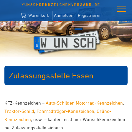
WUNSCHKENNZEICHENVERSAND.DE
Warenkorb
Anmelden
Registrieren
Zulassungsstelle Essen
KFZ-Kennzeichen –
Auto-Schilder
,
Motorrad-Kennzeichen
,
Traktor-Schild
,
Fahrradträger-Kennzeichen
,
Grüne-
Kennzeichen
, usw. – kaufen: erst hier Wunschkennzeichen
bei Zulassungsstelle sichern.