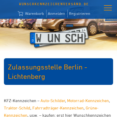
WUNSCHKENNZEICHENVERSAND.DE
Warenkorb
Anmelden
Registrieren
Zulassungsstelle Berlin -
Lichtenberg
KFZ-Kennzeichen –
Auto-Schilder
,
Motorrad-Kennzeichen
,
Traktor-Schild
,
Fahrradträger-Kennzeichen
,
Grüne-
Kennzeichen
, usw. – kaufen: erst hier Wunschkennzeichen