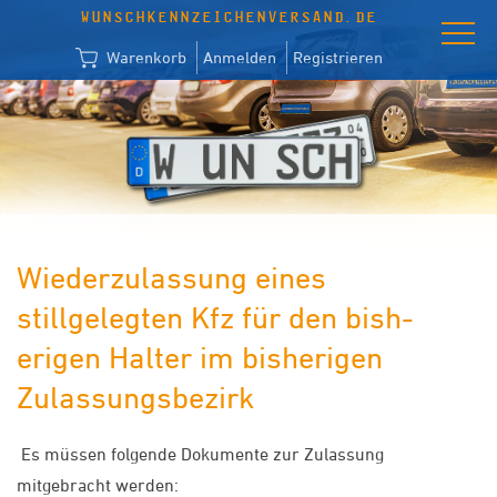
WUNSCHKENNZEICHENVERSAND.DE
Warenkorb
Anmelden
Registrieren
Wiederzulassung eines
stillgelegten Kfz für den bish­
erigen Halter im bisherigen
Zulassungsbezirk
Es müssen folgende Dokumente zur Zulassung
mitgebracht werden: