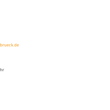
abrueck.de
Uhr