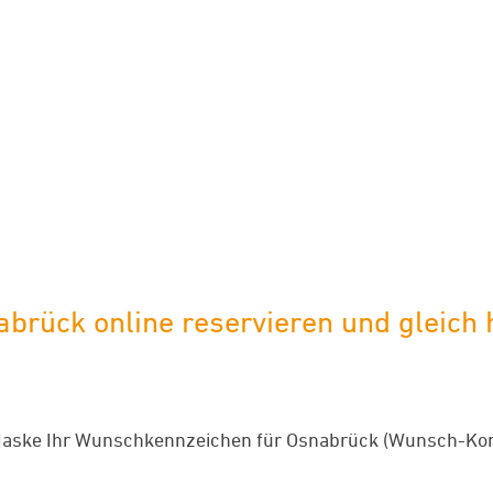
limaneutraler Versand mit DHL
ück online reservieren und gleich h
Maske Ihr Wunschkennzeichen für Osnabrück (Wunsch-Komb