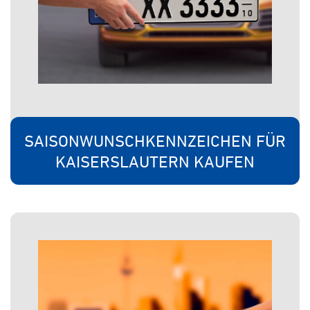
SAISONWUNSCHKENNZEICHEN FÜR
KAISERSLAUTERN KAUFEN