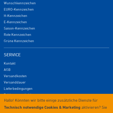
Wunschkennzeichen
EURO-Kennzeichen
H-Kennzeichen
E-Kennzeichen
Saison-Kennzeichen
Rote Kennzeichen
Grüne Kennzeichen
SERVICE
Kontakt
AGB
Versandkosten
Versanddauer
Lieferbedingungen
Zahlungsmöglichkeiten
Hallo! Könnten wir bitte einige zusätzliche Dienste für
Datenschutz
Technisch notwendige Cookies & Marketing
aktivieren? Sie
Impressum