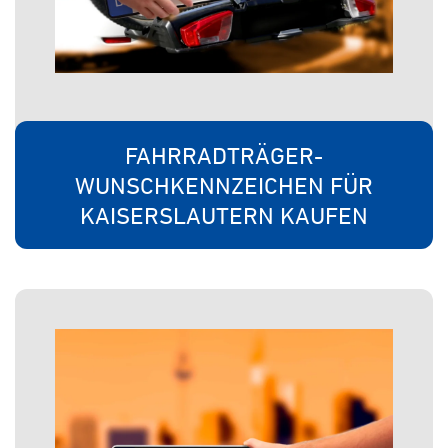
FAHRRADTRÄGER-
WUNSCHKENNZEICHEN FÜR
KAISERSLAUTERN KAUFEN