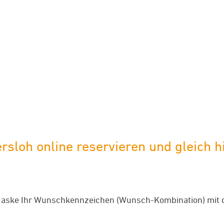
limaneutraler Versand mit DHL
loh online reservieren und gleich hi
aske Ihr Wunschkennzeichen (Wunsch-Kombination) mit d