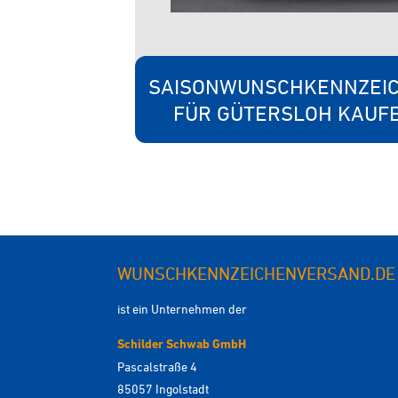
SAISONWUNSCHKENNZEI
FÜR GÜTERSLOH KAUF
WUNSCHKENNZEICHENVERSAND.DE
ist ein Unternehmen der
Schilder Schwab GmbH
Pascalstraße 4
85057 Ingolstadt