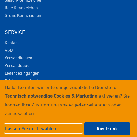
Rote Kennzeichen
Grüne Kennzeichen
SERVICE
Kontakt
AGB
Versandkosten
Versanddauer
Lieferbedingungen
Zahlungsmöglichkeiten
Hallo! Könnten wir bitte einige zusätzliche Dienste für
Datenschutz
Technisch notwendige Cookies & Marketing
aktivieren? Sie
Impressum
Widerrufsrecht
können Ihre Zustimmung später jederzeit ändern oder
Anmelden / Registrieren
zurückziehen.
© 2026 Wunschkennzeichenversand
Lassen Sie mich wählen
Das ist ok
Datenschutzeinstellungen
|
Impressum