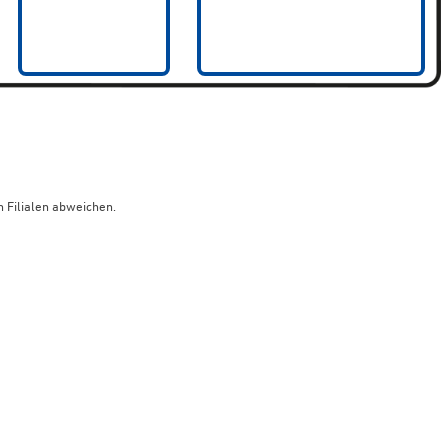
 Filialen abweichen.
limaneutraler Versand mit DHL