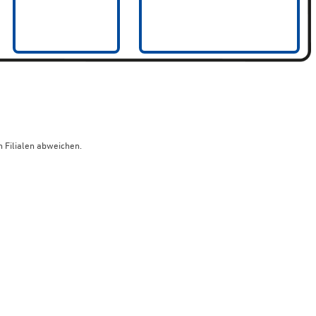
 Filialen abweichen.
limaneutraler Versand mit DHL