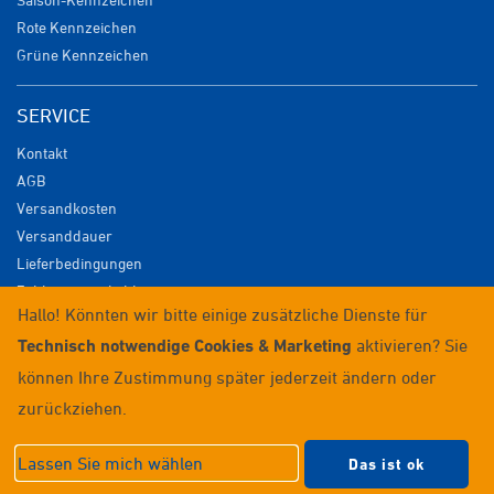
Rote Kennzeichen
Grüne Kennzeichen
SERVICE
Kontakt
AGB
Versandkosten
Versanddauer
Lieferbedingungen
Zahlungsmöglichkeiten
Hallo! Könnten wir bitte einige zusätzliche Dienste für
Datenschutz
Technisch notwendige Cookies & Marketing
aktivieren? Sie
Impressum
Widerrufsrecht
können Ihre Zustimmung später jederzeit ändern oder
Anmelden / Registrieren
zurückziehen.
© 2026 Wunschkennzeichenversand
Lassen Sie mich wählen
Das ist ok
Datenschutzeinstellungen
|
Impressum