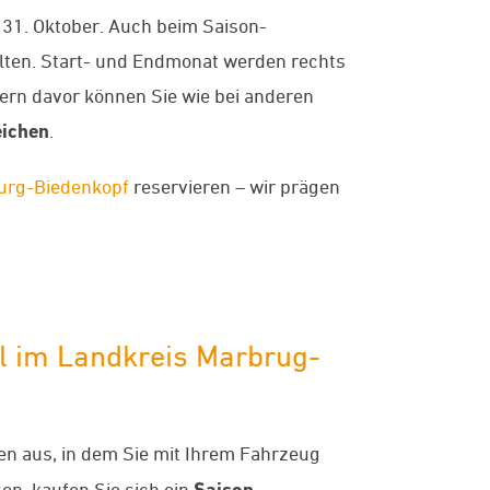
 31. Oktober. Auch beim Saison-
lten. Start- und Endmonat werden rechts
rn davor können Sie wie bei anderen
ichen
.
burg-Biedenkopf
reservieren – wir prägen
l im Landkreis Marbrug-
en aus, in dem Sie mit Ihrem Fahrzeug
on, kaufen Sie sich ein
Saison-