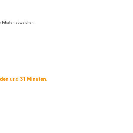
 Filialen abweichen.
nden
und
31 Minuten
.
limaneutraler Versand mit DHL