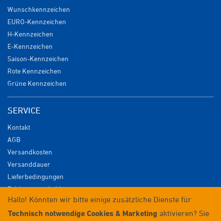
Wunschkennzeichen
EURO-Kennzeichen
H-Kennzeichen
E-Kennzeichen
Saison-Kennzeichen
Rote Kennzeichen
Grüne Kennzeichen
SERVICE
Kontakt
AGB
Versandkosten
Versanddauer
Lieferbedingungen
Zahlungsmöglichkeiten
Hallo! Könnten wir bitte einige zusätzliche Dienste für
Datenschutz
Technisch notwendige Cookies & Marketing
aktivieren? Sie
Impressum