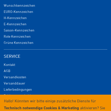
Wunschkennzeichen
EURO-Kennzeichen
H-Kennzeichen
E-Kennzeichen
Saison-Kennzeichen
Rote Kennzeichen
Grüne Kennzeichen
SERVICE
Kontakt
AGB
Versandkosten
Versanddauer
Lieferbedingungen
Zahlungsmöglichkeiten
Hallo! Könnten wir bitte einige zusätzliche Dienste für
Datenschutz
Technisch notwendige Cookies & Marketing
aktivieren? Sie
Impressum