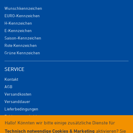
Wunschkennzeichen
EURO-Kennzeichen
H-Kennzeichen
E-Kennzeichen
Saison-Kennzeichen
Rote Kennzeichen
Grüne Kennzeichen
SERVICE
Kontakt
AGB
Versandkosten
Versanddauer
Lieferbedingungen
Zahlungsmöglichkeiten
Hallo! Könnten wir bitte einige zusätzliche Dienste für
Datenschutz
Technisch notwendige Cookies & Marketing
aktivieren? Sie
Impressum