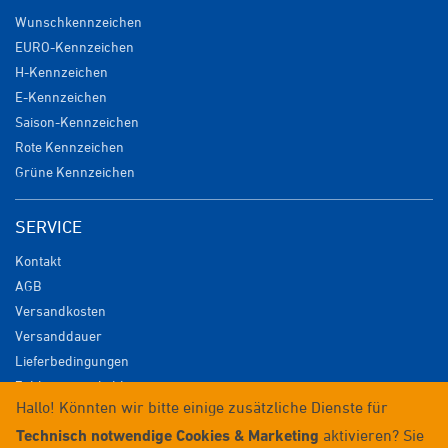
Wunschkennzeichen
EURO-Kennzeichen
H-Kennzeichen
E-Kennzeichen
Saison-Kennzeichen
Rote Kennzeichen
Grüne Kennzeichen
SERVICE
Kontakt
AGB
Versandkosten
Versanddauer
Lieferbedingungen
Zahlungsmöglichkeiten
Hallo! Könnten wir bitte einige zusätzliche Dienste für
Datenschutz
Technisch notwendige Cookies & Marketing
aktivieren? Sie
Impressum