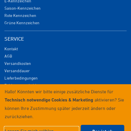
E-Kennzeichen
Saison-Kennzeichen
Rote Kennzeichen
Grüne Kennzeichen
SERVICE
Kontakt
AGB
Versandkosten
Versanddauer
Lieferbedingungen
Zahlungsmöglichkeiten
Hallo! Könnten wir bitte einige zusätzliche Dienste für
Datenschutz
Technisch notwendige Cookies & Marketing
aktivieren? Sie
Impressum
Widerrufsrecht
können Ihre Zustimmung später jederzeit ändern oder
Anmelden / Registrieren
zurückziehen.
© 2026 Wunschkennzeichenversand