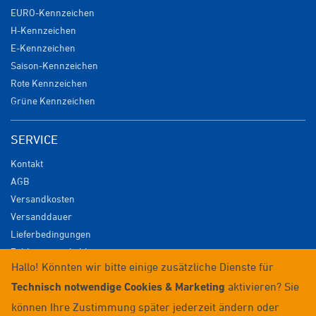
EURO-Kennzeichen
H-Kennzeichen
E-Kennzeichen
Saison-Kennzeichen
Rote Kennzeichen
Grüne Kennzeichen
SERVICE
Kontakt
AGB
Versandkosten
Versanddauer
Lieferbedingungen
Zahlungsmöglichkeiten
Hallo! Könnten wir bitte einige zusätzliche Dienste für
Datenschutz
Technisch notwendige Cookies & Marketing
aktivieren? Sie
Impressum
Widerrufsrecht
können Ihre Zustimmung später jederzeit ändern oder