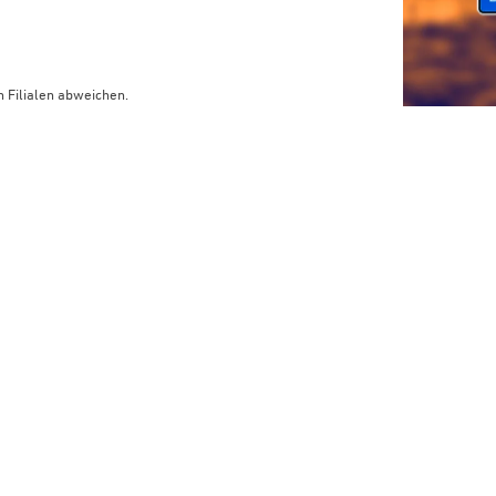
 Filialen abweichen.
limaneutraler Versand mit DHL