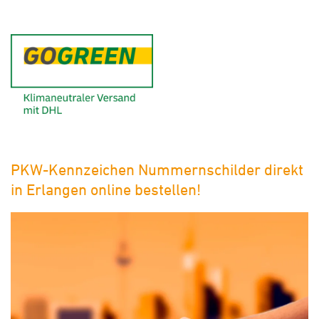
GoGreen - Klimaneutraler Ver
PKW-Kennzeichen Nummernschilder direkt
in Erlangen online bestellen!