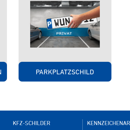
N
PARKPLATZSCHILD
KFZ-SCHILDER
KENNZEICHENAR