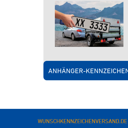
ANHÄNGER-KENNZEICHE
WUNSCHKENNZEICHENVERSAND.DE