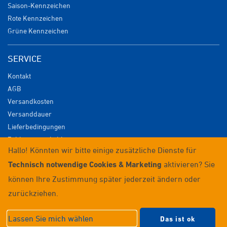
Saison-Kennzeichen
Rote Kennzeichen
Grüne Kennzeichen
SERVICE
Kontakt
AGB
Versandkosten
Versanddauer
Lieferbedingungen
Zahlungsmöglichkeiten
Hallo! Könnten wir bitte einige zusätzliche Dienste für
Datenschutz
Technisch notwendige Cookies & Marketing
aktivieren? Sie
Impressum
Widerrufsrecht
können Ihre Zustimmung später jederzeit ändern oder
Anmelden / Registrieren
zurückziehen.
© 2026 Wunschkennzeichenversand
Lassen Sie mich wählen
Das ist ok
Datenschutzeinstellungen
|
Impressum