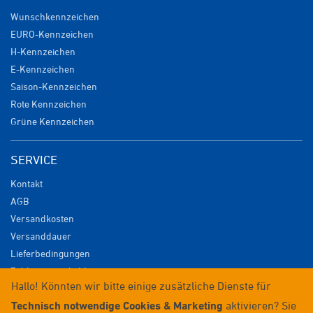
Wunschkennzeichen
EURO-Kennzeichen
H-Kennzeichen
E-Kennzeichen
Saison-Kennzeichen
Rote Kennzeichen
Grüne Kennzeichen
SERVICE
Kontakt
AGB
Versandkosten
Versanddauer
Lieferbedingungen
Zahlungsmöglichkeiten
Hallo! Könnten wir bitte einige zusätzliche Dienste für
Datenschutz
Technisch notwendige Cookies & Marketing
aktivieren? Sie
Impressum