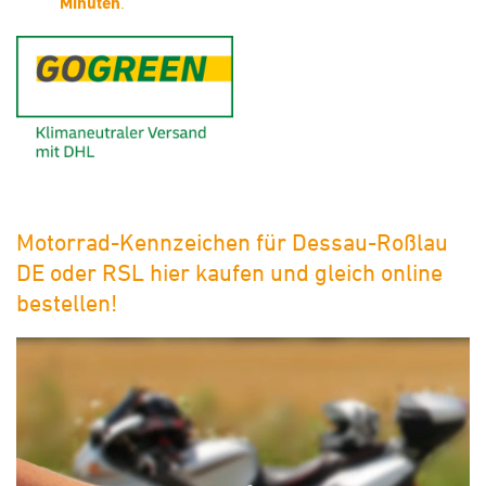
Minuten
.
GoGreen - Klimaneutraler Ver
Motorrad-Kennzeichen für Dessau-Roßlau
DE oder RSL hier kaufen und gleich online
bestellen!