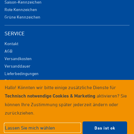
Saison-Kennzeichen
Rote Kennzeichen
Grüne Kennzeichen
SERVICE
Kontakt
AGB
Versandkosten
Versanddauer
Lieferbedingungen
Zahlungsmöglichkeiten
Hallo! Könnten wir bitte einige zusätzliche Dienste für
Datenschutz
Technisch notwendige Cookies & Marketing
aktivieren? Sie
Impressum
Widerrufsrecht
können Ihre Zustimmung später jederzeit ändern oder
Anmelden / Registrieren
zurückziehen.
© 2026 Wunschkennzeichenversand
Lassen Sie mich wählen
Das ist ok
Datenschutzeinstellungen
|
Impressum