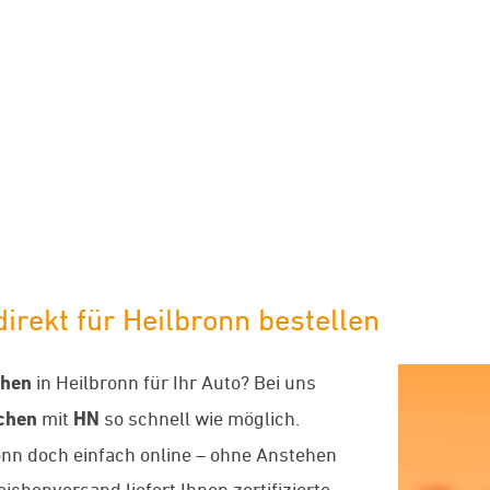
limaneutraler Versand mit DHL
rekt für Heilbronn bestellen
chen
in Heilbronn für Ihr Auto? Bei uns
chen
mit
HN
so schnell wie möglich.
ronn doch einfach online – ohne Anstehen
chenversand liefert Ihnen zertifizierte