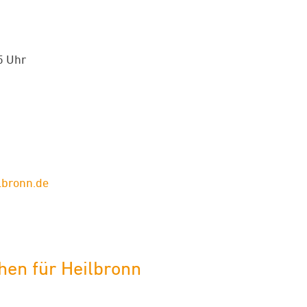
5 Uhr
lbronn.de
en für Heilbronn