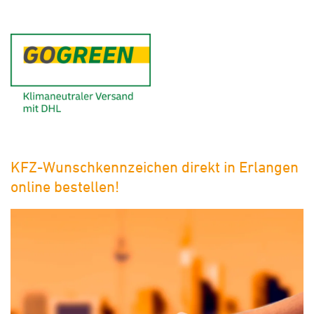
GoGreen - Klimaneutraler Ver
KFZ-Wunschkennzeichen direkt in Erlangen
online bestellen!