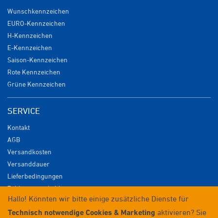
Wunschkennzeichen
EURO-Kennzeichen
H-Kennzeichen
E-Kennzeichen
Saison-Kennzeichen
Rote Kennzeichen
Grüne Kennzeichen
SERVICE
Kontakt
AGB
Versandkosten
Versanddauer
Lieferbedingungen
Zahlungsmöglichkeiten
Hallo! Könnten wir bitte einige zusätzliche Dienste für
Datenschutz
Technisch notwendige Cookies & Marketing
aktivieren? Sie
Impressum