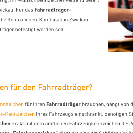
ickau. Für das
Fahrradträger-
 die Kennzeichen-Kombination Zwickau
räger befestigt werden soll.
en für den Fahrradträger?
ennzeichen
für Ihren
Fahrradträger
brauchen, hängt von de
fz-Kennzeichen
Ihres Fahrzeugs einschränkt, benötigen S
chen
exakt mit dem amtlichen Fahrzeugkennzeichen des 
annte
dient als eine Art Schilder-Verl