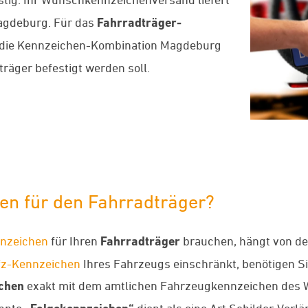
agdeburg. Für das
Fahrradträger-
 die Kennzeichen-Kombination Magdeburg
räger befestigt werden soll.
en für den Fahrradträger?
nzeichen
für Ihren
Fahrradträger
brauchen, hängt von der
fz-Kennzeichen
Ihres Fahrzeugs einschränkt, benötigen S
chen
exakt mit dem amtlichen Fahrzeugkennzeichen des 
annte
dient als eine Art Schilder-Verl