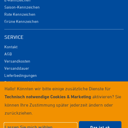
Saison-Kennzeichen
Rote Kennzeichen
Grüne Kennzeichen
SERVICE
Kontakt
AGB
Versandkosten
Versanddauer
Lieferbedingungen
Zahlungsmöglichkeiten
Hallo! Könnten wir bitte einige zusätzliche Dienste für
Datenschutz
Technisch notwendige Cookies & Marketing
aktivieren? Sie
Impressum
Widerrufsrecht
können Ihre Zustimmung später jederzeit ändern oder
Anmelden / Registrieren
zurückziehen.
© 2026 Wunschkennzeichenversand
Lassen Sie mich wählen
Das ist ok