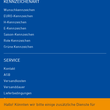
KENNZEICHENART
Wunschkennzeichen
EURO-Kennzeichen
H-Kennzeichen
E-Kennzeichen
Saison-Kennzeichen
Rote Kennzeichen
Grüne Kennzeichen
SERVICE
Kontakt
AGB
Versandkosten
Versanddauer
Lieferbedingungen
Zahlungsmöglichkeiten
Hallo! Könnten wir bitte einige zusätzliche Dienste für
Datenschutz