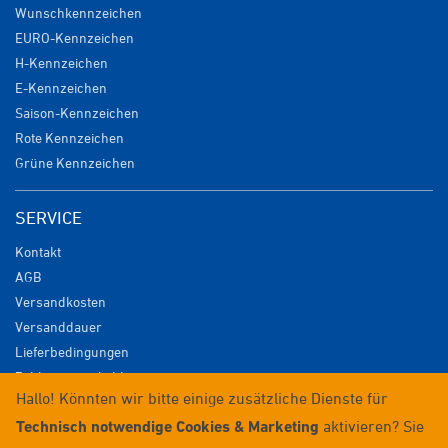
Wunschkennzeichen
EURO-Kennzeichen
H-Kennzeichen
E-Kennzeichen
Saison-Kennzeichen
Rote Kennzeichen
Grüne Kennzeichen
SERVICE
Kontakt
AGB
Versandkosten
Versanddauer
Lieferbedingungen
Zahlungsmöglichkeiten
Hallo! Könnten wir bitte einige zusätzliche Dienste für
Datenschutz
Technisch notwendige Cookies & Marketing
aktivieren? Sie
Impressum