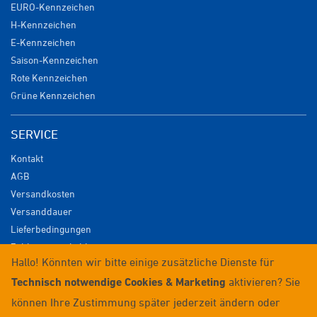
EURO-Kennzeichen
H-Kennzeichen
E-Kennzeichen
Saison-Kennzeichen
Rote Kennzeichen
Grüne Kennzeichen
SERVICE
Kontakt
AGB
Versandkosten
Versanddauer
Lieferbedingungen
Zahlungsmöglichkeiten
Hallo! Könnten wir bitte einige zusätzliche Dienste für
Datenschutz
Technisch notwendige Cookies & Marketing
aktivieren? Sie
Impressum
Widerrufsrecht
können Ihre Zustimmung später jederzeit ändern oder