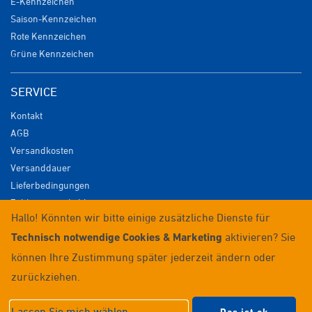
E-Kennzeichen
Saison-Kennzeichen
Rote Kennzeichen
Grüne Kennzeichen
SERVICE
Kontakt
AGB
Versandkosten
Versanddauer
Lieferbedingungen
Zahlungsmöglichkeiten
Hallo! Könnten wir bitte einige zusätzliche Dienste für
Datenschutz
Technisch notwendige Cookies & Marketing
aktivieren? Sie
Impressum
Widerrufsrecht
können Ihre Zustimmung später jederzeit ändern oder
Anmelden / Registrieren
zurückziehen.
© 2026 Wunschkennzeichenversand
Lassen Sie mich wählen