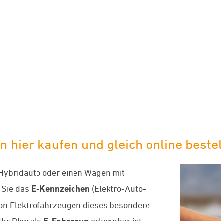
limaneutraler Versand mit DHL
hier kaufen und gleich online bestel
-Hybridauto oder einen Wagen mit
 Sie das
E-Kennzeichen
(Elektro-Auto-
von Elektrofahrzeugen dieses besondere
Ihr Pkw als
E-Fahrzeug
erkennbar ist,