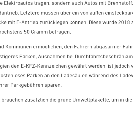
ne Elektroautos tragen, sondern auch Autos mit Brennstof
ntrieb. Letztere müssen über ein von außen einsteckbare
ke mit E-Antrieb zurücklegen können. Diese wurde 2018 a
 höchstens 50 Gramm betragen.
und Kommunen ermöglichen, den Fahrern abgasarmer Fahr
ünstigeres Parken, Ausnahmen bei Durchfahrtsbeschränku
egien den E-KFZ-Kennzeichen gewährt werden, ist jedoch v
 kostenloses Parken an den Ladesäulen während des Lade
hrer Parkgebühren sparen.
n
brauchen zusätzlich die grüne Umweltplakette, um in di