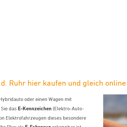
limaneutraler Versand mit DHL
. Ruhr hier kaufen und gleich online 
-Hybridauto oder einen Wagen mit
 Sie das
E-Kennzeichen
(Elektro-Auto-
von Elektrofahrzeugen dieses besondere
Ihr Pkw als
E-Fahrzeug
erkennbar ist,