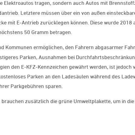
ne Elektroautos tragen, sondern auch Autos mit Brennstof
ntrieb. Letztere müssen über ein von außen einsteckbare
ke mit E-Antrieb zurücklegen können. Diese wurde 2018 a
 höchstens 50 Gramm betragen.
und Kommunen ermöglichen, den Fahrern abgasarmer Fahr
ünstigeres Parken, Ausnahmen bei Durchfahrtsbeschränku
egien den E-KFZ-Kennzeichen gewährt werden, ist jedoch v
 kostenloses Parken an den Ladesäulen während des Lade
hrer Parkgebühren sparen.
n
brauchen zusätzlich die grüne Umweltplakette, um in di