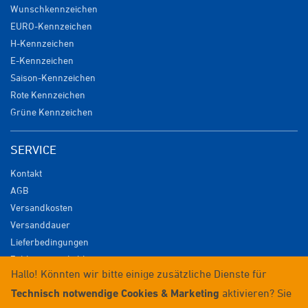
Wunschkennzeichen
EURO-Kennzeichen
H-Kennzeichen
E-Kennzeichen
Saison-Kennzeichen
Rote Kennzeichen
Grüne Kennzeichen
SERVICE
Kontakt
AGB
Versandkosten
Versanddauer
Lieferbedingungen
Zahlungsmöglichkeiten
Hallo! Könnten wir bitte einige zusätzliche Dienste für
Datenschutz
Technisch notwendige Cookies & Marketing
aktivieren? Sie
Impressum