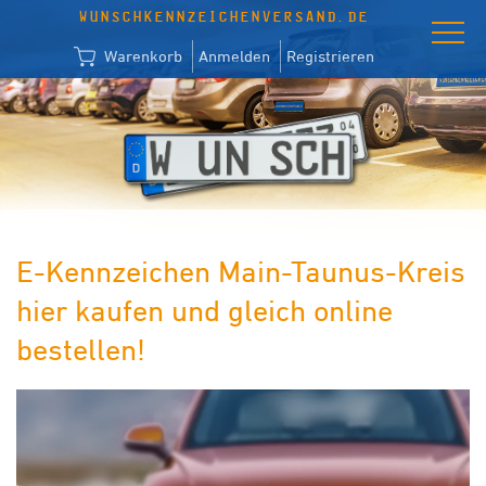
WUNSCHKENNZEICHENVERSAND.DE
Warenkorb
Anmelden
Registrieren
E-Kennzeichen Main-Taunus-Kreis
hier kaufen und gleich online
bestellen!