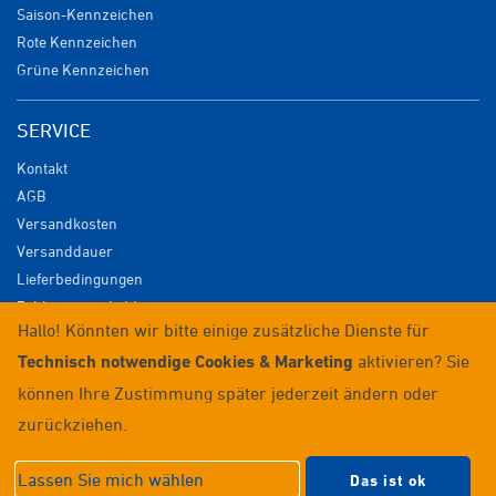
Saison-Kennzeichen
Rote Kennzeichen
Grüne Kennzeichen
SERVICE
Kontakt
AGB
Versandkosten
Versanddauer
Lieferbedingungen
Zahlungsmöglichkeiten
Hallo! Könnten wir bitte einige zusätzliche Dienste für
Datenschutz
Technisch notwendige Cookies & Marketing
aktivieren? Sie
Impressum
Widerrufsrecht
können Ihre Zustimmung später jederzeit ändern oder
Anmelden / Registrieren
zurückziehen.
© 2026 Wunschkennzeichenversand
Lassen Sie mich wählen
Das ist ok