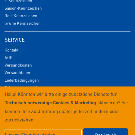
E-Kennzeichen
Saison-Kennzeichen
Rote Kennzeichen
Grüne Kennzeichen
SERVICE
Kontakt
AGB
Versandkosten
Versanddauer
Lieferbedingungen
Zahlungsmöglichkeiten
Hallo! Könnten wir bitte einige zusätzliche Dienste für
Datenschutz
Technisch notwendige Cookies & Marketing
aktivieren? Sie
Impressum
Widerrufsrecht
können Ihre Zustimmung später jederzeit ändern oder
Anmelden / Registrieren
zurückziehen.
© 2026 Wunschkennzeichenversand
Lassen Sie mich wählen